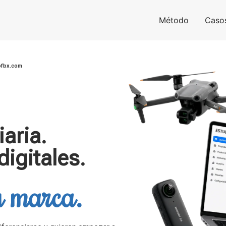
Método
Casos
iofbx.com
aria.
igitales.
u marca.